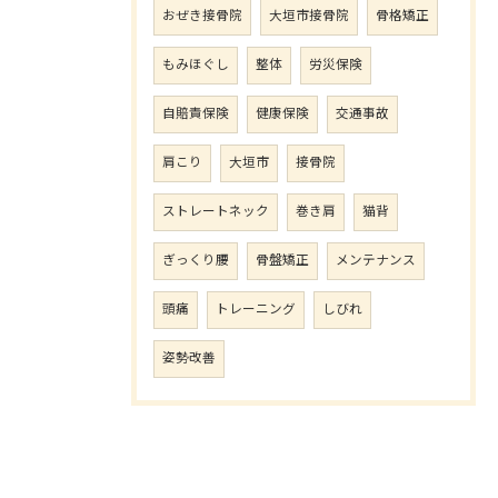
おぜき接骨院
大垣市接骨院
骨格矯正
もみほぐし
整体
労災保険
自賠責保険
健康保険
交通事故
肩こり
大垣市
接骨院
ストレートネック
巻き肩
猫背
ぎっくり腰
骨盤矯正
メンテナンス
頭痛
トレーニング
しびれ
姿勢改善