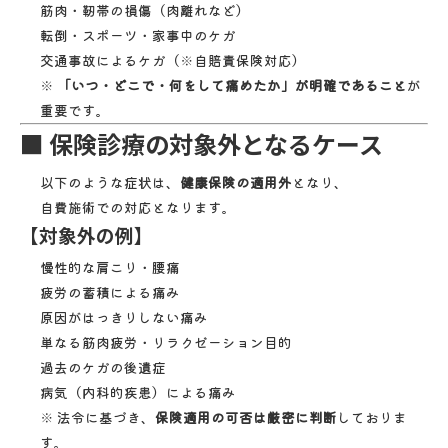
筋肉・靭帯の損傷（肉離れなど）
転倒・スポーツ・家事中のケガ
交通事故によるケガ（※自賠責保険対応）
※
「いつ・どこで・何をして痛めたか」が明確であること
が
重要です。
■ 保険診療の対象外となるケース
以下のような症状は、
健康保険の適用外
となり、
自費施術での対応となります。
【対象外の例】
慢性的な肩こり・腰痛
疲労の蓄積による痛み
原因がはっきりしない痛み
単なる筋肉疲労・リラクゼーション目的
過去のケガの後遺症
病気（内科的疾患）による痛み
※ 法令に基づき、
保険適用の可否は厳密に判断
しておりま
す。