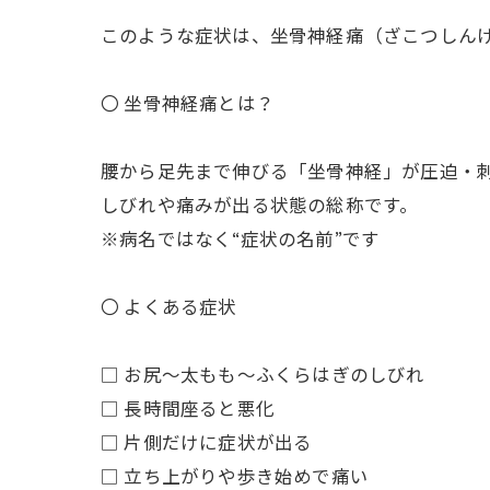
このような症状は、坐骨神経痛（ざこつしん
〇 坐骨神経痛とは？
腰から足先まで伸びる「坐骨神経」が圧迫・
しびれや痛みが出る状態の総称です。
※病名ではなく“症状の名前”です
〇 よくある症状
□ お尻～太もも～ふくらはぎのしびれ
□ 長時間座ると悪化
□ 片側だけに症状が出る
□ 立ち上がりや歩き始めで痛い