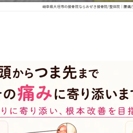
岐阜県大垣市の接骨院ならおぜき接骨院/整体院｜腰痛/