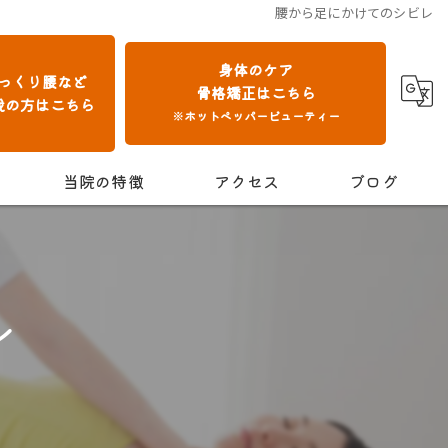
腰から足にかけてのシビレ
身体のケア
っくり腰など
骨格矯正はこちら
我の方はこちら
※ホットペッパービューティー
当院の特徴
アクセス
ブログ
交通事故
保険診療
レ
肩こり
腰痛
骨格矯正