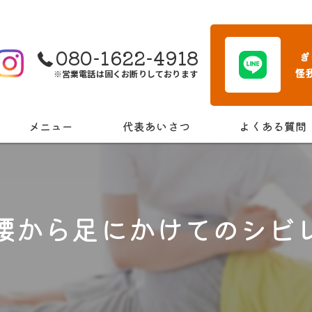
080-1622-4918
ぎ
怪
※営業電話は固くお断りしております
メニュー
代表あいさつ
よくある質問
腰から足にかけてのシビ