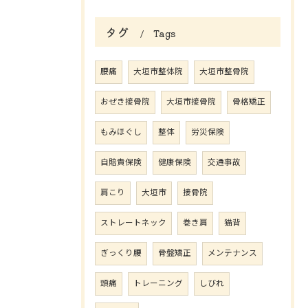
タグ
Tags
腰痛
大垣市整体院
大垣市整骨院
おぜき接骨院
大垣市接骨院
骨格矯正
もみほぐし
整体
労災保険
自賠責保険
健康保険
交通事故
肩こり
大垣市
接骨院
ストレートネック
巻き肩
猫背
ぎっくり腰
骨盤矯正
メンテナンス
頭痛
トレーニング
しびれ