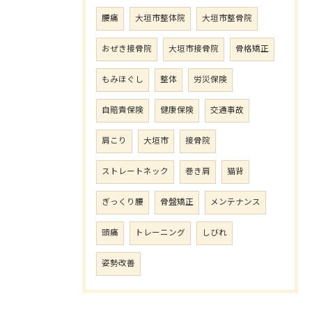
腰痛
大垣市整体院
大垣市整骨院
おぜき接骨院
大垣市接骨院
骨格矯正
もみほぐし
整体
労災保険
自賠責保険
健康保険
交通事故
肩こり
大垣市
接骨院
ストレートネック
巻き肩
猫背
ぎっくり腰
骨盤矯正
メンテナンス
頭痛
トレーニング
しびれ
姿勢改善