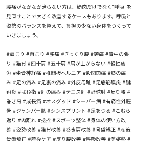
腰痛がなかなか治らない方は、筋肉だけでなく“呼吸”を
見直すことで大きく改善するケースもあります。呼吸と
姿勢のバランスを整えて、負担の少ない身体をつくって
いきましょう。
#肩こり #首こり #腰痛 #ぎっくり腰 #頭痛 #背中の張
り #猫背 #四十肩 #五十肩 #肩が上がらない #慢性疲
労 #坐骨神経痛 #椎間板ヘルニア #股関節痛 #膝の痛
み #足の痛み #足裏の痛み #外反母趾 #足底筋膜炎 #腱
鞘炎 #ばね指 #肘の痛み #テニス肘 #野球肘 #反り腰 #
巻き肩 #成長痛 #オスグッド #シーバー病 #有痛性外脛
骨 #ジャンパー膝 #シンスプリント #足をつる #こむら
返り #肉離れ #捻挫 #スポーツ整体 #身体の使い方改
善 #姿勢改善 #猫背改善 #巻き肩改善 #骨盤矯正 #産後
骨盤矯正 #産後ケア #反り腰改善 #呼吸改善 #美姿勢 #