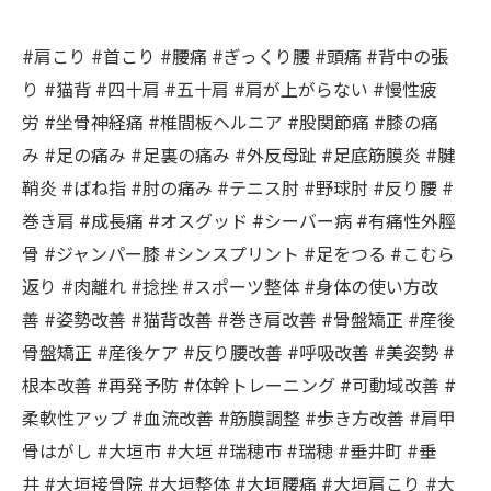
#肩こり #首こり #腰痛 #ぎっくり腰 #頭痛 #背中の張
り #猫背 #四十肩 #五十肩 #肩が上がらない #慢性疲
労 #坐骨神経痛 #椎間板ヘルニア #股関節痛 #膝の痛
み #足の痛み #足裏の痛み #外反母趾 #足底筋膜炎 #腱
鞘炎 #ばね指 #肘の痛み #テニス肘 #野球肘 #反り腰 #
巻き肩 #成長痛 #オスグッド #シーバー病 #有痛性外脛
骨 #ジャンパー膝 #シンスプリント #足をつる #こむら
返り #肉離れ #捻挫 #スポーツ整体 #身体の使い方改
善 #姿勢改善 #猫背改善 #巻き肩改善 #骨盤矯正 #産後
骨盤矯正 #産後ケア #反り腰改善 #呼吸改善 #美姿勢 #
根本改善 #再発予防 #体幹トレーニング #可動域改善 #
柔軟性アップ #血流改善 #筋膜調整 #歩き方改善 #肩甲
骨はがし #大垣市 #大垣 #瑞穂市 #瑞穂 #垂井町 #垂
井 #大垣接骨院 #大垣整体 #大垣腰痛 #大垣肩こり #大