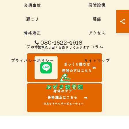
交通事故
保険診療
肩こり
腰痛
骨格矯正
アクセス
080-1622-4918
ブログ
コラム
※営業電話は固くお断りしております
プライバシーポリシー
サイトマップ
ぎっくり腰など
怪我の方はこちら
身体のケア
骨格矯正はこちら
※ホットペッパービューティー
© 2026 岐阜県大垣市の接骨院ならおぜき接骨院/整体院｜腰痛/交通事故治療/肩こ
り ALL RIGHTS RESERVED.