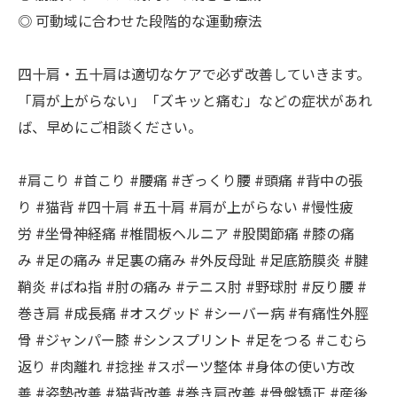
◎ 可動域に合わせた段階的な運動療法
四十肩・五十肩は適切なケアで必ず改善していきます。
「肩が上がらない」「ズキッと痛む」などの症状があれ
ば、早めにご相談ください。
#肩こり #首こり #腰痛 #ぎっくり腰 #頭痛 #背中の張
り #猫背 #四十肩 #五十肩 #肩が上がらない #慢性疲
労 #坐骨神経痛 #椎間板ヘルニア #股関節痛 #膝の痛
み #足の痛み #足裏の痛み #外反母趾 #足底筋膜炎 #腱
鞘炎 #ばね指 #肘の痛み #テニス肘 #野球肘 #反り腰 #
巻き肩 #成長痛 #オスグッド #シーバー病 #有痛性外脛
骨 #ジャンパー膝 #シンスプリント #足をつる #こむら
返り #肉離れ #捻挫 #スポーツ整体 #身体の使い方改
善 #姿勢改善 #猫背改善 #巻き肩改善 #骨盤矯正 #産後