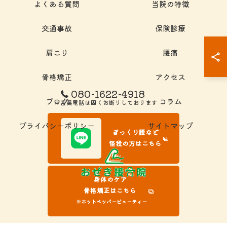
よくある質問
当院の特徴
交通事故
保険診療
肩こり
腰痛
骨格矯正
アクセス
080-1622-4918
ブログ
コラム
※営業電話は固くお断りしております
プライバシーポリシー
サイトマップ
ぎっくり腰など
怪我の方はこちら
身体のケア
骨格矯正はこちら
※ホットペッパービューティー
© 2026 岐阜県大垣市の接骨院ならおぜき接骨院/整体院｜腰痛/交通事故治療/肩こ
り ALL RIGHTS RESERVED.