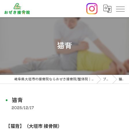
猫背
岐阜県大垣市の接骨院ならおぜき接骨院/整体院｜腰痛/交通事故治療/肩こり
ブログ
猫背
猫背
2025/12/17
【猫背】（大垣市 接骨院）