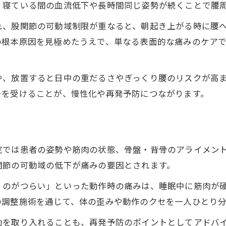
、寝ている間の血流低下や長時間同じ姿勢が続くことで腰
股関節可動域の改善と接骨院の工夫
れ、股関節の可動域制限が重なると、朝起き上がる時に腰
腰が固まる朝も動きやすくする秘訣
の根本原因を見極めたうえで、単なる表面的な痛みのケア
接骨院が伝える腰のこわばり対策の極意
寝返りしやすい身体作りを接骨院で実践
や、放置すると日中の重だるさやぎっくり腰のリスクが高
接骨院の骨盤矯正で朝の動きやすさ向上
チを受けることが、慢性化や再発予防につながります。
朝の腰痛に効く接骨院のストレッチ提案
起床時の違和感を接骨院で根本ケア
体幹と骨盤を整えて快適な目覚めへ
院では患者の姿勢や筋肉の状態、骨盤・背骨のアライメン
接骨院の体幹強化で腰痛を根本改善
関節の可動域の低下が痛みの要因とされます。
骨盤バランス調整を接骨院で受ける利点
くのがつらい」といった動作時の痛みは、睡眠中に筋肉が
接骨院の骨盤ケアで朝の痛みを予防
の調整施術を通じて、体の歪みや動作のクセを一人ひとり
体幹の安定が朝の快適な目覚めを支える
動を取り入れることも、再発予防のポイントとしてアドバ