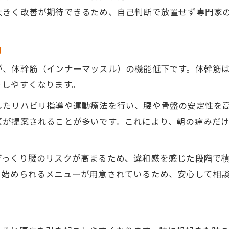
接骨院による股関節の柔軟性向上方法
大きく改善が期待できるため、自己判断で放置せず専門家
動き出せば楽になる痛みへの新提案
接骨院で学ぶ朝の痛みに効く動き始め方
由
動き出すと楽になる腰痛の接骨院的解釈
が、体幹筋（インナーマッスル）の機能低下です。体幹筋
接骨院が提案する朝痛対策セルフケア
りしやすくなります。
体幹安定で朝の動き出しをもっと快適に
したリハビリ指導や運動療法を行い、腰や骨盤の安定性を
接骨院の施術で毎朝の違和感を和らげる
ズが提案されることが多いです。これにより、朝の痛みだ
再発しにくい朝の腰痛対策まとめ
接骨院で体幹・骨盤機能を整え再発予防
ぎっくり腰のリスクが高まるため、違和感を感じた段階で
朝の腰痛は年齢でなく接骨院で改善可能
く始められるメニューが用意されているため、安心して相
接骨院の継続ケアが安定した朝を支える
違和感の段階で接骨院へ相談する重要性
再発しづらい体作りは接骨院がサポート