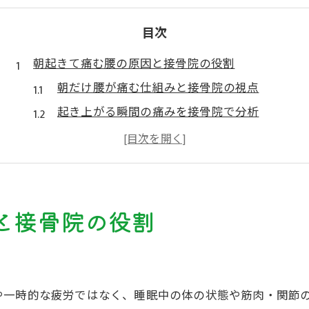
目次
朝起きて痛む腰の原因と接骨院の役割
朝だけ腰が痛む仕組みと接骨院の視点
起き上がる瞬間の痛みを接骨院で分析
体幹筋の低下が接骨院で注目される理由
骨盤の不安定性と接骨院のケア方法
寝返りで目覚める痛みと接骨院の役割
寝起きの痛みを軽減した実践ポイント
と接骨院の役割
接骨院が推奨する寝起き前の可動運動法
体幹安定性を高める接骨院のアドバイス
骨盤ポジション調整を接骨院で学ぶ意義
や一時的な疲労ではなく、睡眠中の体の状態や筋肉・関節
日中の正しい姿勢を接骨院で指導