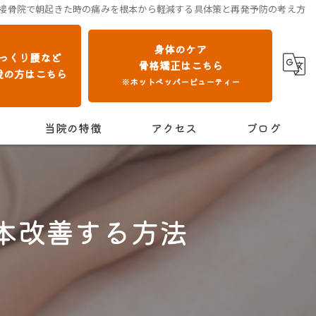
接骨院で朝起きた時の痛みを根本から軽減する具体策と再発予防の考え方
身体のケア
っくり腰など
骨格矯正はこちら
我の方はこちら
※ホットペッパービューティー
当院の特徴
アクセス
ブログ
交通事故
保険診療
本改善する方法
肩こり
腰痛
骨格矯正