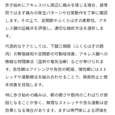
接骨院で根本改善を目指すアキレスけん治
歩き始めにアキレスけん周辺に痛みを感じる場合、接骨
療法
院ではまず痛みの発生パターンや日常動作を丁寧に確認
アキレス腱痛の原因を接骨院で徹底分析
します。その上で、足関節やふくらはぎの柔軟性、アキ
ふくらはぎや足底に注目した接骨院の施術
レス腱の圧痛点を評価し、適切な施術方法を選択しま
例
す。
足関節の硬さ改善を接骨院で叶えるポイン
代表的なケアとしては、下腿三頭筋（ふくらはぎの筋
ト
肉）の緊張緩和や足関節の可動域改善、アキレス腱への
接骨院の専門的視点で見る負担リスクの回
微細な物理療法（温熱や電気治療）などが挙げられま
避
す。急性期はアイシングや負担の軽減、慢性期にはスト
朝の硬さや運動後の痛みに効くセルフケアのす
レッチや運動療法を組み合わせることで、再発防止と根
すめ
本改善を目指します。
接骨院推奨のアキレスけんセルフケア法ま
特に歩き始めの痛みは、朝の硬さや筋肉のこわばりが原
とめ
因となることが多く、無理なストレッチや急な運動は逆
朝起きた時の硬さを和らげる接骨院的対策
効果となる場合があります。まずは専門家による評価を