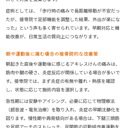
携
症例としては、「歩行時の痛みで長距離移動が不安だっ
再発を防ぐために知っておきたい日常の注意点
たが、接骨院で足部機能を調整した結果、外出が楽にな
接骨院が伝えるアキレスけん痛再発予防の
った」という声も多く寄せられています。早期対応と機
心得
能改善が、日常生活の質向上につながります。
アキレス腱炎になったら何をしたらだめで
すか？を接骨院が解説
朝や運動後に痛む場合の接骨院的な改善策
日常生活で避けるべき行動を接骨院がアド
朝起きた直後や運動後に感じるアキレスけんの痛みは、
バイス
筋肉や腱の硬さ、炎症反応が関係している場合が多いで
接骨院の視点で無理な運動を控えるポイン
す。接骨院では、まず炎症の有無や腫れ・熱感を確認
ト
し、状態に応じて施術内容を選択します。
セルフケアと接骨院施術の併用で再発予防
急性期には安静やアイシング、必要に応じて物理療法
（超音波・電気治療）を取り入れ、炎症の早期沈静化を
図ります。慢性期や再発傾向がある場合は、下腿三頭筋
や足部アーチのストレッチ、足関節の可動域改善運動を