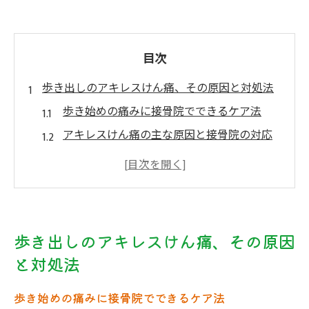
目次
歩き出しのアキレスけん痛、その原因と対処法
歩き始めの痛みに接骨院でできるケア法
アキレスけん痛の主な原因と接骨院の対応
接骨院が解説する歩行時のアキレス腱スト
レス
朝や運動後に痛む場合の接骨院的な改善策
接骨院で見極めるアキレス腱の痛みのサイ
歩き出しのアキレスけん痛、その原因
ン
と対処法
接骨院で行うアキレス腱痛の根本改善アプロー
チ
歩き始めの痛みに接骨院でできるケア法