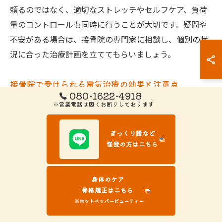
頼るのではなく、適切なストレッチやセルフケア、負荷
量のコントロールも同時に行うことが大切です。疑問や
不安がある場合は、接骨院の専門家に相談し、個別の状
況に合った治療計画を立ててもらいましょう。
接骨院で受けられる電気治療の効果と注意点
080-1622-4918
接骨院で用いられる電気治療には、低周波や超音波など
※営業電話は固くお断りしております
複数の種類があり、アキレス腱周囲の血流改善や痛みの
緩和、炎症の抑制、組織修復促進といった効果が期待さ
ぎっくり腰など
怪我の方はこちら
れます。これにより、痛みが和らぎ、動作のしやすさが
向上するケースも多いです。
身体のケア
しかし、電気治療はあくまで症状緩和や回復促進のため
骨格矯正はこちら
の補助的アプローチです。慢性化した腱炎や腱肥厚な
※ホットペッパービューティー
ど、根本的な原因が解決されないまま継続的に電気治療