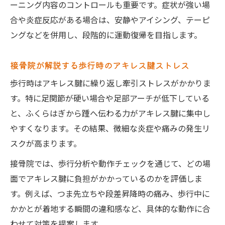
ーニング内容のコントロールも重要です。症状が強い場
接骨院が注目する足部アーチとアキレス腱
合や炎症反応がある場合は、安静やアイシング、テーピ
の関係
ングなどを併用し、段階的に運動復帰を目指します。
筋肉の硬さを解消する接骨院流ストレッチ
術
接骨院が解説する歩行時のアキレス腱ストレス
放置せず改善へ導く接骨院の役割と電気治療の
歩行時はアキレス腱に繰り返し牽引ストレスがかかりま
可能性
す。特に足関節が硬い場合や足部アーチが低下している
接骨院で早期対応が重要な理由とその役割
と、ふくらはぎから踵へ伝わる力がアキレス腱に集中し
アキレス腱炎は電気治療で治せますか？の
やすくなります。その結果、微細な炎症や痛みの発生リ
疑問に接骨院が回答
スクが高まります。
接骨院で受けられる電気治療の効果と注意
接骨院では、歩行分析や動作チェックを通じて、どの場
点
面でアキレス腱に負担がかかっているのかを評価しま
腱の慢性化を防ぐための接骨院的サポート
す。例えば、つま先立ちや段差昇降時の痛み、歩行中に
方法
かかとが着地する瞬間の違和感など、具体的な動作に合
接骨院での治療判断基準とセルフケアの連
わせて対策を提案します。