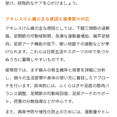
運動後の痛みを抑えるセルフケアと接骨院
受け、段階的なケアを心がけましょう。
の知恵
アキレスけん痛の主な原因と接骨院の対応
アキレス腱炎を放置しないための接骨院ア
ドバイス
アキレスけん痛の主な原因としては、下腿三頭筋の過緊
張、足関節の可動域制限、急激な運動量増加、偏平足傾
接骨院が指導するセルフマッサージと注意
向、足部アーチ機能の低下、硬い地面での運動などが挙
点
げられます。これらは日常生活やスポーツの中で気づか
腱の負担を減らす足関節・筋肉の柔軟性アップ
ぬうちに蓄積しやすいものです。
法
接骨院が教えるアキレスけんの柔軟性向上
接骨院では、まず痛みの発生機序と背景を詳細に分析
法
し、個々の生活習慣や身体の使い方に着目したアプロー
チを行います。具体的には、ふくらはぎや足底の筋肉バ
足関節の可動域を広げる接骨院の実践ポイ
ランス調整、足関節の可動域回復、足部アーチのサポー
ント
ト、荷重の分散指導などが中心です。
下腿三頭筋の柔軟性アップを接骨院でサポ
ート
また、再発予防や慢性化防止のためには、運動量やトレ