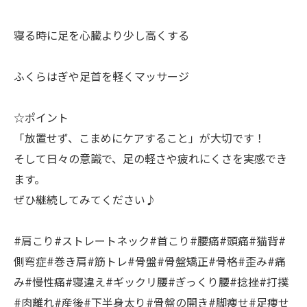
寝る時に足を心臓より少し高くする
ふくらはぎや足首を軽くマッサージ
☆ポイント
「放置せず、こまめにケアすること」が大切です！
そして日々の意識で、足の軽さや疲れにくさを実感でき
ます。
ぜひ継続してみてください♪
#肩こり#ストレートネック#首こり#腰痛#頭痛#猫背#
側弯症#巻き肩#筋トレ#骨盤#骨盤矯正#骨格#歪み#痛
み#慢性痛#寝違え#ギックリ腰#ぎっくり腰#捻挫#打撲
#肉離れ#産後#下半身太り#骨盤の開き#脚痩せ#足痩せ