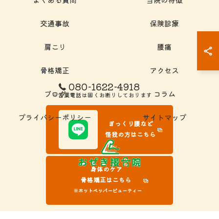
交通事故
保険診療
肩こり
腰痛
骨格矯正
アクセス
080-1622-4918
ブログ
コラム
※営業電話は固くお断りしております
プライバシーポリシー
サイトマップ
ぎっくり腰など
怪我の方はこちら
身体のケア
骨格矯正はこちら
※ホットペッパービューティー
© 2026 岐阜県大垣市の接骨院ならおぜき接骨院/整体院｜腰痛/交通事故治療/肩こ
り ALL RIGHTS RESERVED.