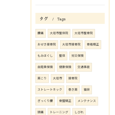
タグ
Tags
腰痛
大垣市整体院
大垣市整骨院
おぜき接骨院
大垣市接骨院
骨格矯正
もみほぐし
整体
労災保険
自賠責保険
健康保険
交通事故
肩こり
大垣市
接骨院
ストレートネック
巻き肩
猫背
ぎっくり腰
骨盤矯正
メンテナンス
頭痛
トレーニング
しびれ