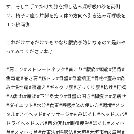
す、そして手で掛けた膝を押し込み深呼吸10秒を両側
２、椅子に座り片脚を抱え体の方向へ引き込み深呼吸を
１０秒両側
これだけするだけでもかなり腰痛予防になるので是非や
ってみてくださいね♪
#肩こり#ストレートネック#首こり#腰痛#頭痛#猫背#
側弯症#巻き肩#筋トレ#骨盤#骨盤矯正#骨格#歪み#痛
み#慢性痛#寝違え#ギックリ腰#ぎっくり腰#捻挫#打撲
#肉離れ#産後#下半身太り#骨盤の開き#脚痩せ#足痩せ
#ダイエット#水分#食事#呼吸#体の使い方#環境#メン
タル#アイヘッド#マッサージ#もみほぐし#ヘッドスパ#
ドライヘッドスパ#目の疲れ#眼精疲労#ほぐし#スマホ
首#スマホっ首#食事法#呼吸法#大垣#大垣市#岐阜県#