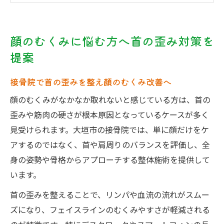
由
慢性的な首こりと顔のむくみの接骨院的関
顔のむくみに悩む方へ首の歪み対策を
係
提案
接骨院が提案する首の歪みセルフチェック
法
接骨院で首の歪みを整え顔のむくみ改善へ
デスクワーク由来の首の歪みに接骨院ができる
顔のむくみがなかなか取れないと感じている方は、首の
こと
歪みや筋肉の硬さが根本原因となっているケースが多く
デスクワーク習慣と首の歪み接骨院で解消
見受けられます。大垣市の接骨院では、単に顔だけをケ
へ
アするのではなく、首や肩周りのバランスを評価し、全
首の緊張が顔のむくみに及ぼす接骨院での
身の姿勢や骨格からアプローチする整体施術を提供して
見解
います。
接骨院の姿勢改善アプローチでむくみ防止
首の歪みを整えることで、リンパや血流の流れがスムー
接骨院で受ける首の歪みチェックと施術方
ズになり、フェイスラインのむくみやすさが軽減される
法