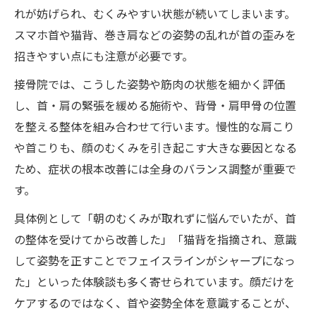
が鍵
れが妨げられ、むくみやすい状態が続いてしまいます。
接骨院が伝える顔のむくみ根本改善の考え
スマホ首や猫背、巻き肩などの姿勢の乱れが首の歪みを
方
招きやすい点にも注意が必要です。
なぜ顔だけケアしてもむくみが戻るのか接
接骨院では、こうした姿勢や筋肉の状態を細かく評価
骨院解説
し、首・肩の緊張を緩める施術や、背骨・肩甲骨の位置
首の歪みと猫背がむくみに与える影響を接
を整える整体を組み合わせて行います。慢性的な肩こり
骨院で学ぶ
や首こりも、顔のむくみを引き起こす大きな要因となる
接骨院による首の矯正で繰り返さない美容
ため、症状の根本改善には全身のバランス調整が重要で
習慣へ
す。
姿勢から見直す顔のむくみ解消法を徹底解説
具体例として「朝のむくみが取れずに悩んでいたが、首
接骨院が教える姿勢改善で顔のむくみスッ
の整体を受けてから改善した」「猫背を指摘され、意識
キリ
して姿勢を正すことでフェイスラインがシャープになっ
首肩のバランスが顔のむくみに直結する理
た」といった体験談も多く寄せられています。顔だけを
由
ケアするのではなく、首や姿勢全体を意識することが、