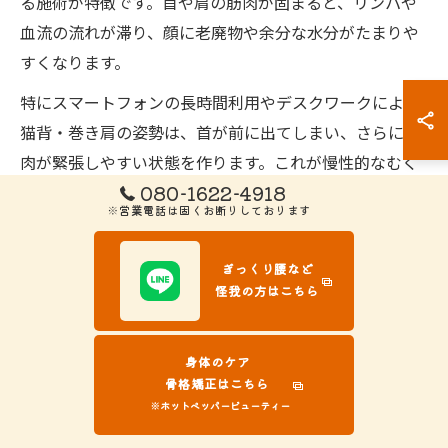
る施術が特徴です。首や肩の筋肉が固まると、リンパや
血流の流れが滞り、顔に老廃物や余分な水分がたまりや
すくなります。
特にスマートフォンの長時間利用やデスクワークによる
猫背・巻き肩の姿勢は、首が前に出てしまい、さらに筋
肉が緊張しやすい状態を作ります。これが慢性的なむく
080-1622-4918
みやフェイスラインのぼやけにつながるため、接骨院で
※営業電話は固くお断りしております
の専門的な姿勢評価と調整が有効です。セルフマッサー
ジだけでなく、全身のバランスを見直すことで、むくみ
ぎっくり腰など
の根本改善を目指せます。
怪我の方はこちら
首肩のバランスが顔のむくみに直結する理由
身体のケア
顔のむくみは単なる美容上の悩みではなく、首や肩の筋
骨格矯正はこちら
肉の緊張や歪みが大きく関係しています。リンパや血液
※ホットペッパービューティー
は首を通って顔から全身へ流れるため、首周辺の筋肉が