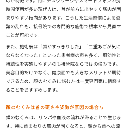
のが特徴です。特にデスクワークやスマートフォンの長
長時間デスクワークでも接骨院で首をリセ
時間使用が多い現代人は、首が前方に出やすく筋肉が固
ット
まりやすい傾向があります。こうした生活習慣による姿
首から顔まで整える接骨院の美容アプローチ
勢の乱れも、接骨院での専門的な施術で根本から見直す
ことが可能です。
接骨院の施術で首と顔のむくみを同時に改
善
また、施術後は「顔がすっきりした」「二重あごが気に
フェイスラインのぼやけに首矯正が効く理
ならなくなった」といった患者様の声も多く、即効性と
由
持続性を実感しやすいのも接骨院ならではの強みです。
接骨院で首肩を整えて小顔効果を実感しよ
美容目的だけでなく、健康面でも大きなメリットが期待
う
できるため、顔のむくみに悩む方は一度専門家に相談す
ることをおすすめします。
顔のむくみ解消へ接骨院の美容整体を活用
接骨院が推奨する首からのリンパケア方法
顔のむくみは首の硬さや姿勢が原因の場合も
根本改善なら顔ではなく首の歪みに注目を
顔のむくみは、リンパや血液の流れが滞ることで生じま
顔のむくみは首の歪みを整える接骨院施術
す。特に首まわりの筋肉が固くなると、顔から首への流