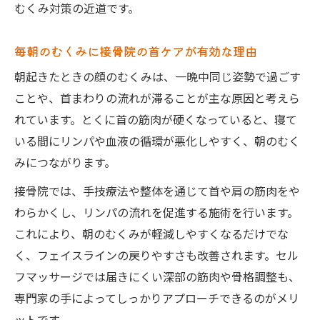
接骨院の姿勢調整でフェイスラインを整え
むくみ対策の近道です。
る方法
猫背や巻き肩がもたらす顔むくみを接骨院
毎朝のむくみに接骨院の首ケアが有効な理由
で防止
朝起きたときの顔のむくみは、一晩中同じ姿勢で過ごす
接骨院での姿勢矯正と自宅ケアの併用ポイ
ことや、首まわりの流れが滞ることが主な原因と考えら
ント
れています。とくに首の筋肉が硬くなっていると、寝て
顔のむくみと首の緊張の関係性に迫る最新知識
いる間にリンパや血液の循環が悪化しやすく、朝のむく
みにつながります。
顔のむくみと首の緊張は接骨院で解決でき
るか
接骨院では、手技療法や整体を通じて首や肩の筋肉をや
接骨院視点で見る首の筋肉とリンパの関係
わらかくし、リンパの流れを促進する施術を行います。
性
これにより、朝のむくみが軽減しやすくなるだけでな
首の緊張が招く顔むくみのメカニズムを解
く、フェイスラインの戻りやすさも改善されます。セル
説
フマッサージでは届きにくい深部の筋肉や骨格調整も、
専門家の手によってしっかりアプローチできるのがメリ
接骨院の施術で首の緊張を和らげるメリッ