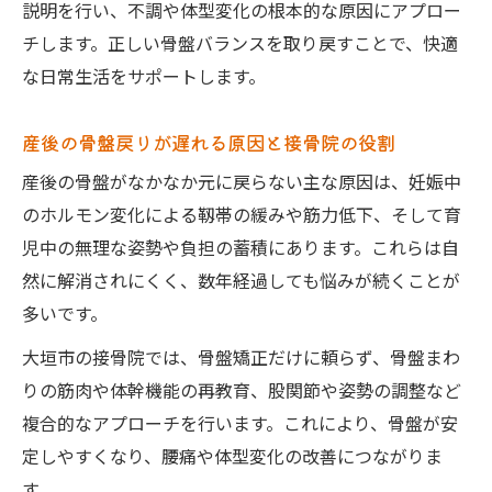
体幹機能を高める簡単ストレッチを接骨院
説明を行い、不調や体型変化の根本的な原因にアプロー
が伝授
チします。正しい骨盤バランスを取り戻すことで、快適
な日常生活をサポートします。
抱っこや授乳による肩・背中ケアも大切な
理由
産後の骨盤戻りが遅れる原因と接骨院の役割
忙しいママのための予約しやすい接骨院活
用法
産後の骨盤がなかなか元に戻らない主な原因は、妊娠中
のホルモン変化による靱帯の緩みや筋力低下、そして育
骨盤矯正と体幹回復が導く快適な毎日への一歩
児中の無理な姿勢や負担の蓄積にあります。これらは自
接骨院で実感する骨盤矯正と体幹回復の相
然に解消されにくく、数年経過しても悩みが続くことが
乗効果
多いです。
腰痛や下半身太りに骨盤安定がなぜ効くの
大垣市の接骨院では、骨盤矯正だけに頼らず、骨盤まわ
か
りの筋肉や体幹機能の再教育、股関節や姿勢の調整など
骨盤矯正後の効果持続には体幹ケアが必須
複合的なアプローチを行います。これにより、骨盤が安
接骨院で教わる育児疲れに効くセルフケア
定しやすくなり、腰痛や体型変化の改善につながりま
術
す。