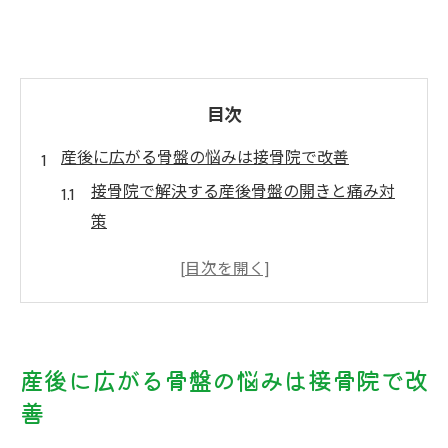
目次
産後に広がる骨盤の悩みは接骨院で改善
接骨院で解決する産後骨盤の開きと痛み対
策
骨盤のゆがみが体型変化や腰痛に与える影
響とは
産後の骨盤戻りが遅れる原因と接骨院の役
割
産後に広がる骨盤の悩みは接骨院で改
口コミで評判の接骨院が産後ケアに強い理
善
由