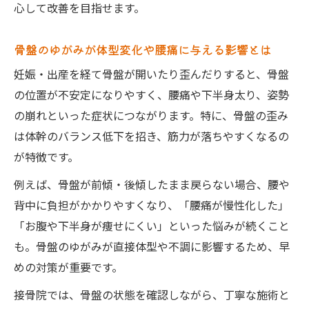
徴
心して改善を目指せます。
接骨院ならではの骨盤バランス調整法の全
貌
骨盤のゆがみが体型変化や腰痛に与える影響とは
矯正に偏らない体幹・股関節ケアの新常識
妊娠・出産を経て骨盤が開いたり歪んだりすると、骨盤
産後数年後でも遅くない接骨院での骨盤ケ
の位置が不安定になりやすく、腰痛や下半身太り、姿勢
ア
の崩れといった症状につながります。特に、骨盤の歪み
体型変化や痛み改善に効果的な施術内容と
は体幹のバランス低下を招き、筋力が落ちやすくなるの
は
が特徴です。
接骨院が提供する根本的な骨盤安定サポー
例えば、骨盤が前傾・後傾したまま戻らない場合、腰や
ト
背中に負担がかかりやすくなり、「腰痛が慢性化した」
忙しい育児中でも無理なくできる産後ケア術
「お腹や下半身が痩せにくい」といった悩みが続くこと
接骨院で提案する時短産後骨盤ケアの方法
も。骨盤のゆがみが直接体型や不調に影響するため、早
めの対策が重要です。
骨盤矯正だけに頼らない日常セルフケアの
工夫
接骨院では、骨盤の状態を確認しながら、丁寧な施術と