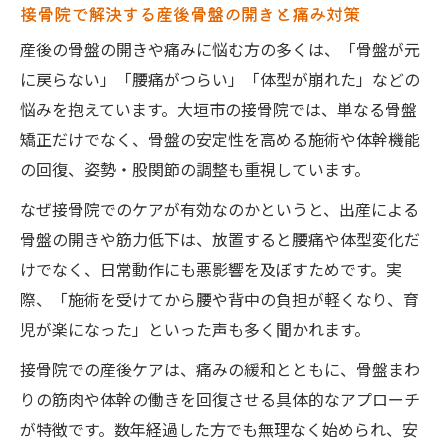
骨盤矯正だけでなく体幹バランスの重要性
接骨院で解決する産後骨盤の開きと痛み対策
を解説
産後の骨盤の開きや痛みに悩む方の多くは、「骨盤が元
体型変化や腰痛に通じる骨盤の安定性アップ法
に戻らない」「腰痛がつらい」「体型が崩れた」などの
接骨院で学ぶ産後骨盤安定のセルフケア基
悩みを抱えています。大垣市の接骨院では、単なる骨盤
本
矯正だけでなく、骨盤の安定性を高める施術や体幹機能
骨盤の安定性向上で腰痛や体型変化を予防
の回復、姿勢・股関節の調整も重視しています。
する方法
なぜ接骨院でのケアが有効なのかというと、出産による
呼吸と体幹トレーニングを接骨院が指導す
骨盤の開きや筋力低下は、放置すると腰痛や体型変化だ
る理由
けでなく、日常動作にも悪影響を及ぼすためです。実
股関節の動きと姿勢改善が体型戻しに重要
際、「施術を受けてから腰や背中の負担が軽くなり、育
な理由
児が楽になった」といった声も多く聞かれます。
痛みに悩む産後女性におすすめの接骨院活
接骨院での産後ケアは、痛みの緩和とともに、骨盤まわ
用法
りの筋肉や体幹の働きを回復させる具体的なアプローチ
矯正に頼らず骨盤バランスを整える接骨院の特
が特徴です。数年経過した方でも無理なく始められ、安