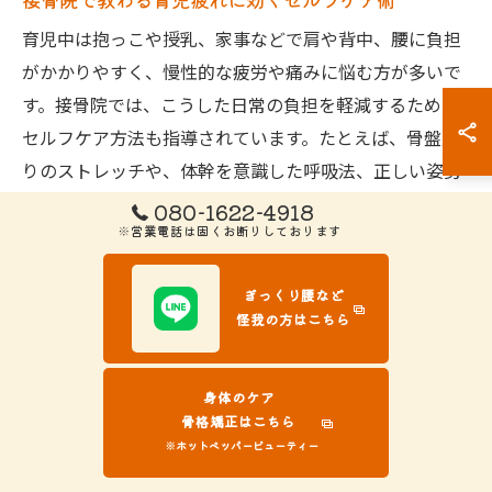
育児中は抱っこや授乳、家事などで肩や背中、腰に負担
がかかりやすく、慢性的な疲労や痛みに悩む方が多いで
す。接骨院では、こうした日常の負担を軽減するための
セルフケア方法も指導されています。たとえば、骨盤周
りのストレッチや、体幹を意識した呼吸法、正しい姿勢
の取り方など、専門スタッフが一人ひとりの状態に合わ
080-1622-4918
※営業電話は固くお断りしております
せてアドバイスを行います。
「家でも簡単にできるので続けやすい」「疲れが溜まり
ぎっくり腰など
にくくなった」といった利用者の声もあり、セルフケア
怪我の方はこちら
の習慣化が産後の不調予防に役立っています。無理なく
取り組める内容が多いため、育児や仕事で忙しい方にも
身体のケア
おすすめです。
骨格矯正はこちら
※ホットペッパービューティー
体型変化改善のために日常で意識すべきポイント