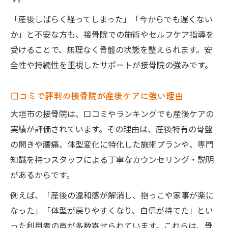
体型変化改善のために日常で意識すべきポ
「産後しばらく経ってしまった」「今からでも遅くない
イント
か」と不安な方も、接骨院での施術やセルフケア指導を
接骨院でできる産後の股関節や姿勢の調整法
受けることで、無理なく骨盤の状態を整えられます。安
接骨院で学ぶ産後股関節の正しい動かし方
全性や持続性を重視したサポートが接骨院の強みです。
骨盤だけでなく姿勢全体を整える施術の流
れ
口コミで評判の接骨院が産後ケアに強い理由
股関節調整が体型戻しやすさに直結する理
大垣市の接骨院は、口コミやランキングでも産後ケアの
由
実績が評価されています。その理由は、産後特有の骨盤
接骨院で指導される日常姿勢改善のポイン
の開きや腰痛、体型変化に特化した施術プランや、専門
ト
知識を持つスタッフによる丁寧なカウンセリング・説明
骨盤・姿勢・股関節を一体でケアするメリ
があるからです。
ット
例えば、「産後の違和感が解消し、抱っこや家事が楽に
なった」「体型が戻りやすくなり、自信が持てた」とい
った利用者の声が多数寄せられています。これらは、骨