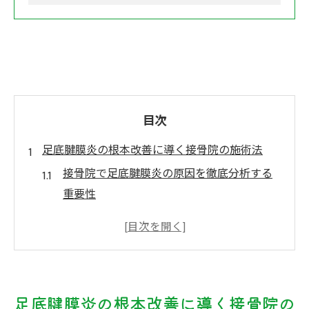
目次
足底腱膜炎の根本改善に導く接骨院の施術法
接骨院で足底腱膜炎の原因を徹底分析する
重要性
偏平足による足裏の不調と接骨院施術の関
係性
アーチ低下がもたらす足底腱膜炎への影響
と対策
足底腱膜炎の根本改善に導く接骨院の
接骨院で筋肉バランスを整え足底腱膜炎を