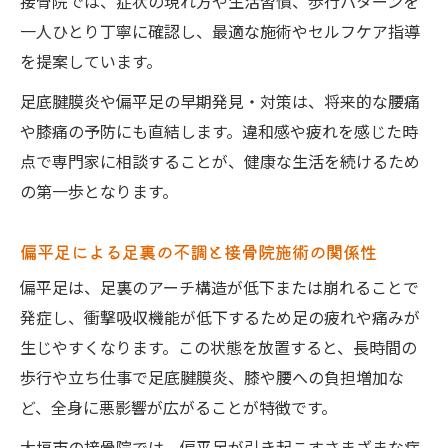
朝の足裏痛に悩む方へ接骨院でできる対策とは
接骨院では、症状の現れ方や生活習慣、歩行パターンを
一人ひとり丁寧に確認し、最適な施術やセルフケア指導
朝の足裏痛と足底腱膜炎の関係性を接骨院
を提案しています。
で解明
接骨院で行う朝の痛み軽減ストレッチとケ
足底腱膜炎や偏平足の早期発見・対策は、将来的な腰痛
ア法
や膝痛の予防にも直結します。違和感や疲れを感じた時
偏平足による朝の違和感と接骨院の効果的
点で専門家に相談することが、健康な生活を続けるため
施術
の第一歩となります。
足のアーチ崩れが朝の痛みに及ぼす影響と
偏平足による足裏の不調と接骨院施術の関係性
対策
偏平足は、足裏のアーチ構造が低下または崩れることで
接骨院で相談すべき朝の足裏トラブル事例
発症し、衝撃吸収機能が低下するため足の疲れや痛みが
足のアーチ崩れが腰痛や膝痛につながる理由
生じやすくなります。この状態を放置すると、長時間の
足裏アーチの低下と腰痛・膝痛の意外な関
歩行や立ち仕事で足底腱膜炎、膝や腰への負担増加な
係性
ど、全身に悪影響が広がることが特徴です。
接骨院が行うアーチ崩れの根本原因チェッ