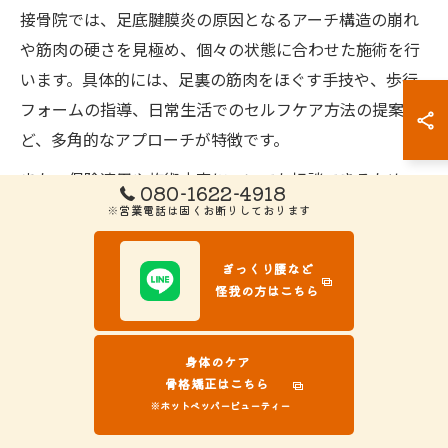
接骨院では、足底腱膜炎の原因となるアーチ構造の崩れ
や筋肉の硬さを見極め、個々の状態に合わせた施術を行
います。具体的には、足裏の筋肉をほぐす手技や、歩行
フォームの指導、日常生活でのセルフケア方法の提案な
ど、多角的なアプローチが特徴です。
また、保険適用や施術内容についても相談できるため、
080-1622-4918
初めての方でも安心して受診できます。早期に専門家に
※営業電話は固くお断りしております
相談し、適切なケアを始めることで、再発予防や全身の
健康維持にもつながります。
ぎっくり腰など
怪我の方はこちら
接骨院で行う歩行チェックと疲労ケアのポイント
身体のケア
接骨院では、足裏や下肢の状態を総合的に把握するため
骨格矯正はこちら
に歩行チェックを実施しています。歩き方や立ち方の癖
※ホットペッパービューティー
を確認することで、症状の根本原因を見極めることが可