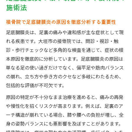
施術法
軽減
歩行改善を目指す接骨院の根本的アプロー
接骨院で足底腱膜炎の原因を徹底分析する重要性
チ法
足底腱膜炎は、足裏の痛みや違和感が主な症状として現
偏平足がもたらす全身バランスへの影響を探る
れる疾患です。大垣市の接骨院では、問診・視診・触
偏平足が身体全体の姿勢に及ぼす深刻な影
診・歩行チェックなど多角的な検査を通じて、症状の根
響とは
本原因を徹底的に分析しています。足底腱膜炎の原因は
接骨院でできる偏平足のバランス改善サポ
単なる足の使い過ぎだけでなく、偏平足や筋肉バランス
ート
の崩れ、立ち方や歩き方のクセなど多岐にわたるため、
足のアーチ低下が膝や腰に負担を与える理
包括的な評価が不可欠です。
由
原因の特定が不十分なまま治療を進めると、痛みの再発
日常生活の疲れや痛みと偏平足の関連性
や慢性化を招くリスクが高まります。例えば、足裏のア
接骨院が提案する歩行・体重移動の見直し
ーチ構造が崩れている場合、膝や腰への負担が増し、全
方
身の姿勢バランスにも悪影響を及ぼすことがあります。