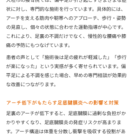
大垣市の接骨院では、偏平足が引き起こすさまざまな症
ク
状に対し、専門的な施術を行っています。具体的には、
筋力低下による下半身の負担増を防ぐ接骨
アーチを支える筋肉や靭帯へのアプローチ、歩行・姿勢
院施術
の見直し、個々の状態に合わせた運動指導が中心です。
偏平足から生じる膝痛・腰痛の早期対策ポ
これにより、足裏の不調だけでなく、慢性的な腰痛や膝
イント
痛の予防にもつなげています。
接骨院でできる足元からの全身バランス調
患者の声として「施術後は足の疲れが軽減した」「歩行
整法
が楽になった」という実感が多く寄せられています。偏
違和感や疲労感なら接骨院を活用した早期対応
平足による不調を感じた場合、早めの専門相談が効果的
を
な改善につながります。
足裏の違和感に気づいたら接骨院で早期相
談を
アーチ低下がもたらす足底腱膜炎への影響と対策
偏平足による疲労感と接骨院ケアの重要性
足裏のアーチが低下すると、足底腱膜に過剰な負担がか
足底腱膜炎の初期症状対策に接骨院が有効
かりやすくなり、足底腱膜炎の発症リスクが高まりま
な理由
す。アーチ構造は体重を分散し衝撃を吸収する役割があ