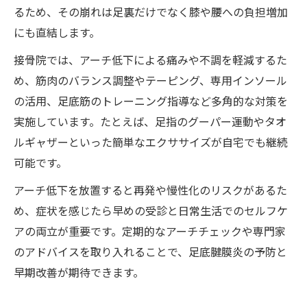
接骨院で行う歩行チェックと疲労ケアのポ
るため、その崩れは足裏だけでなく膝や腰への負担増加
イント
にも直結します。
早期対応で重症化防止！接骨院のサポート
接骨院では、アーチ低下による痛みや不調を軽減するた
体制
め、筋肉のバランス調整やテーピング、専用インソール
歩行や姿勢改善に役立つ接骨院のアプローチ
の活用、足底筋のトレーニング指導など多角的な対策を
接骨院で学ぶ正しい歩行と姿勢の基礎知識
実施しています。たとえば、足指のグーパー運動やタオ
偏平足改善のための歩行指導を接骨院で受
ルギャザーといった簡単なエクササイズが自宅でも継続
ける方法
可能です。
アーチ低下が歩行に与える影響と接骨院対
アーチ低下を放置すると再発や慢性化のリスクがあるた
応策
め、症状を感じたら早めの受診と日常生活でのセルフケ
接骨院の専門スタッフによる姿勢評価の重
アの両立が重要です。定期的なアーチチェックや専門家
要性
のアドバイスを取り入れることで、足底腱膜炎の予防と
セルフケアと接骨院施術の併用で歩行力ア
早期改善が期待できます。
ップ