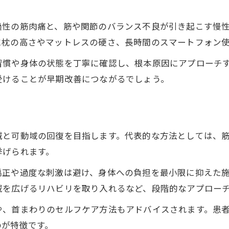
接骨院選択時の保険利用について知る
過性の筋肉痛と、筋や関節のバランス不良が引き起こす慢
寝違え対策なら接骨院相談で安心サポート
に枕の高さやマットレスの硬さ、長時間のスマートフォン
寝違え相談時に接骨院が行うカウンセリング
習慣や身体の状態を丁寧に確認し、根本原因にアプローチ
接骨院での寝違え施術手順を丁寧に解説
受けることが早期改善につながるでしょう。
安心して通える接骨院の選び方ポイント
接骨院での再発予防アドバイスを活用
寝違えへの保険対応と接骨院の違い
減と可動域の回復を目指します。代表的な方法としては、
接骨院を通じて寝違え痛みを根本から解消
挙げられます。
接骨院の根本改善アプローチを紹介
矯正や過度な刺激は避け、身体への負担を最小限に抑えた
寝違え痛み解消に必要な接骨院施術
域を広げるリハビリを取り入れるなど、段階的なアプロー
接骨院で行う原因分析と再発対策
や、首まわりのセルフケア方法もアドバイスされます。患
痛み改善のための接骨院活用術
のが特徴です。