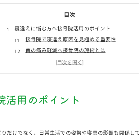
目次
寝違えに悩む方へ接骨院活用のポイント
接骨院で寝違え原因を見極める重要性
首の痛み軽減へ接骨院の施術とは
接骨院利用時の相談内容と注意点
寝違え症状に合う接骨院選びの基準
保険適用が可能な接骨院の特徴を解説
急な首の痛みは接骨院で早期改善を目指す
院活用のポイント
首の急性痛を接骨院で早期対処する利点
寝違え発症時に接骨院へ行く判断基準
接骨院で受けられる寝違えケアの流れ
ばりだけでなく、日常生活での姿勢や寝具の影響も関係し
寝違え治療における接骨院施術の特徴