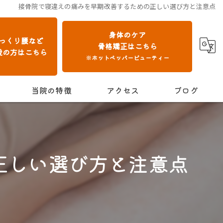
接骨院で寝違えの痛みを早期改善するための正しい選び方と注意点
身体のケア
っくり腰など
骨格矯正はこちら
我の方はこちら
※ホットペッパービューティー
当院の特徴
アクセス
ブログ
交通事故
保険診療
正しい選び方と注意点
肩こり
腰痛
骨格矯正