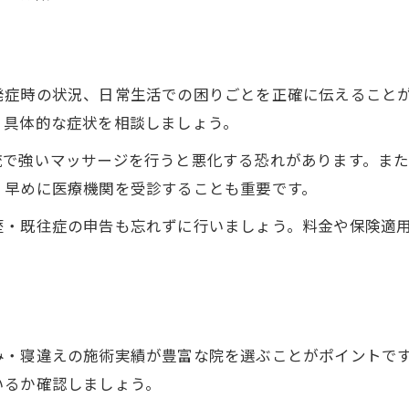
接骨院が提案する生活習慣の見直し
症状に応じた接骨院選びで再発防止を実現
症状別に最適な接骨院を選ぶ方法
発症時の状況、日常生活での困りごとを正確に伝えること
接骨院で受けられる再発防止指導
、具体的な症状を相談しましょう。
寝違え予防のための接骨院活用例
流で強いマッサージを行うと悪化する恐れがあります。ま
接骨院選びで注意すべきポイント解説
、早めに医療機関を受診することも重要です。
再発を防ぐための接骨院の役割を知る
整形外科と接骨院の違いから最適な選択を考察
歴・既往症の申告も忘れずに行いましょう。料金や保険適
整形外科と接骨院の治療内容を比較検討
寝違えに適した医療機関選びのコツ
接骨院と整形外科の保険適用範囲の違い
寝違え治療で接骨院を選ぶメリット
み・寝違えの施術実績が豊富な院を選ぶことがポイントで
いるか確認しましょう。
症状による接骨院と整形外科の使い分け