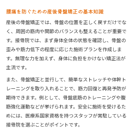
紹介
腰痛を防ぐための産後骨盤矯正の基本知識
腰痛予防に効果的な簡単ストレッチのコツ
産後の骨盤矯正では、骨盤の位置を正しく戻すだけでな
骨盤矯正とストレッチの組み合わせ効果と
く、周囲の筋肉や関節のバランスも整えることが重要で
は
す。接骨院では、まず身体全体の状態を確認し、骨盤の
筋力低下を防ぐ産後向けストレッチの実践
歪みや筋力低下の程度に応じた施術プランを作成しま
法
す。無理な力を加えず、身体に負担をかけない矯正法が
接骨院で学ぶ正しい骨盤ストレッチ手順
主流です。
また、骨盤矯正と並行して、簡単なストレッチや体幹ト
レーニングを取り入れることで、筋力回復と再発予防が
期待できます。例として、骨盤底筋のトレーニングや腹
筋強化運動などが挙げられます。安全に施術を受けるた
めには、医療系国家資格を持つスタッフが常駐している
接骨院を選ぶことがポイントです。