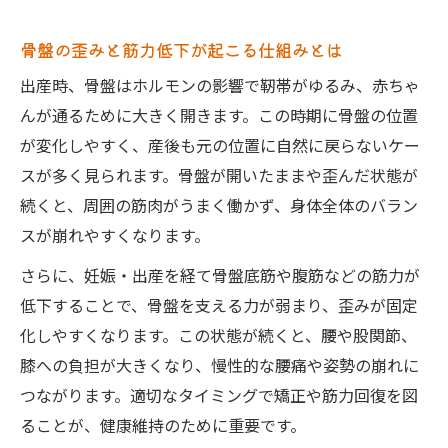
骨盤矯正がもたらす体型回復の秘密と健康維持
骨盤の歪みと筋力低下が起こる仕組みとは
法
骨盤矯正による体型回復のメカニズムを解
出産時、骨盤はホルモンの影響で靭帯がゆるみ、赤ちゃ
説
んが通るために大きく開きます。この時期に骨盤の位置
が変化しやすく、産後も元の位置に自然に戻らないケー
接骨院の施術が美しい姿勢に与える影響と
スが多く見られます。骨盤が開いたままや歪んだ状態が
は
続くと、周囲の筋肉がうまく働かず、身体全体のバラン
産後に必要な骨盤ケアと健康維持のポイン
スが崩れやすくなります。
ト
体型変化の理由と骨盤矯正の役割を知ろう
さらに、妊娠・出産を経て骨盤底筋や腹筋などの筋力が
低下することで、骨盤を支える力が弱まり、歪みが固定
接骨院の骨盤矯正で得られる美容効果に注
化しやすくなります。この状態が続くと、腰や股関節、
目
膝への負担が大きくなり、慢性的な腰痛や姿勢の崩れに
腰痛を防ぐ産後ケアに適した骨盤ストレッチ方
つながります。適切なタイミングで矯正や筋力回復を図
法
ることが、健康維持のために重要です。
接骨院が推奨する産後骨盤ストレッチ法を