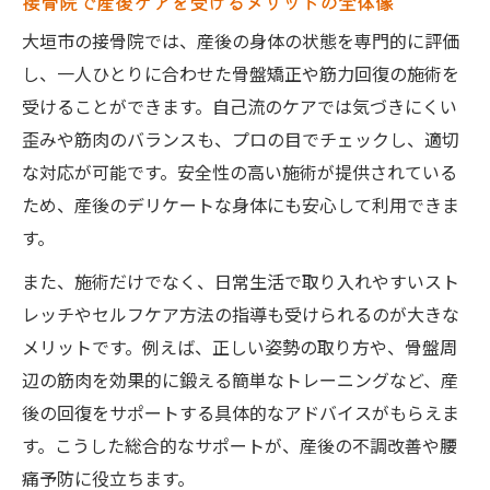
接骨院で産後ケアを受けるメリットの全体像
性
大垣市の接骨院では、産後の身体の状態を専門的に評価
骨盤矯正と筋力トレーニングの効果的な両
し、一人ひとりに合わせた骨盤矯正や筋力回復の施術を
立
受けることができます。自己流のケアでは気づきにくい
産後の骨盤ケアがもたらす全身への影響
歪みや筋肉のバランスも、プロの目でチェックし、適切
接骨院の骨盤矯正でリスクを減らす方法
な対応が可能です。安全性の高い施術が提供されている
接骨院による産後骨盤矯正の正しいメリットと
ため、産後のデリケートな身体にも安心して利用できま
は
す。
接骨院で受ける産後骨盤矯正の代表的な効
また、施術だけでなく、日常生活で取り入れやすいスト
果
レッチやセルフケア方法の指導も受けられるのが大きな
骨盤の安定と腰痛予防の本当の理由を知る
メリットです。例えば、正しい姿勢の取り方や、骨盤周
産後の体型維持に役立つ骨盤矯正のポイン
辺の筋肉を効果的に鍛える簡単なトレーニングなど、産
ト
後の回復をサポートする具体的なアドバイスがもらえま
接骨院の安全な施術が選ばれる理由
す。こうした総合的なサポートが、産後の不調改善や腰
筋力サポートと骨盤調整の相乗効果を解説
痛予防に役立ちます。