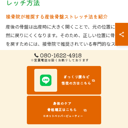
レッチ方法
接骨院が推奨する産後骨盤ストレッチ法を紹介
産後の骨盤は出産時に大きく開くことで、元の位置に自
然に戻りにくくなります。そのため、正しい位置に骨盤
を戻すためには、接骨院で推奨されている専門的なスト
レッチ法を取り入れることが重要です。
080-1622-4918
※営業電話は固くお断りしております
接骨院では、骨盤周囲の筋肉や関節に無理な負担をかけ
ず、産後の体に配慮したストレッチが指導されます。例
ぎっくり腰など
えば、仰向けで膝を立てて左右に倒す動きや、骨盤底筋
怪我の方はこちら
を意識した呼吸と連動したストレッチなどが代表的で
す。
身体のケア
これらのストレッチを定期的に行うことで、骨盤の歪み
骨格矯正はこちら
※ホットペッパービューティー
を軽減し、腰痛や体型の崩れを予防できます。産後の体
調や症状に合わせて、必ず接骨院の専門家の指導を受け