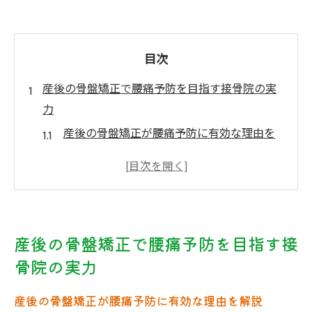
目次
産後の骨盤矯正で腰痛予防を目指す接骨院の実
力
産後の骨盤矯正が腰痛予防に有効な理由を
解説
接骨院で産後ケアを受けるメリットの全体
像
骨盤の歪みと筋力低下が起こる仕組みとは
産後の骨盤矯正で腰痛予防を目指す接
腰痛を防ぐための産後骨盤矯正の基本知識
骨院の実力
接骨院で受ける産後骨盤矯正の効果事例
歪みが起こす産後不調と接骨院のサポート法解
産後の骨盤矯正が腰痛予防に有効な理由を解説