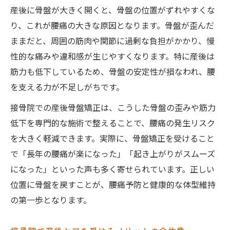
説
産後に骨盤が大きく開くと、骨盤の位置がずれやすくな
骨盤の歪みが産後不調に影響するメカニズ
り、これが腰痛の大きな原因となります。骨盤が歪んだ
ム
ままだと、周囲の筋肉や関節に過剰な負担がかかり、慢
接骨院でできる産後骨盤矯正の具体的施術
性的な痛みや違和感が生じやすくなります。特に産後は
法
筋力も低下しているため、骨盤の安定性が損なわれ、腰
産後の腰痛や股関節痛に接骨院が有効な理
を支える力が不足しがちです。
由
接骨院での産後骨盤矯正は、こうした骨盤の歪みや筋力
筋力低下を防ぐ接骨院のアプローチ方法
低下を専門的な施術で整えることで、腰痛の発生リスク
セルフケアと接骨院のサポートの組み合わ
を大きく軽減できます。実際に、骨盤矯正を受けること
せ
で「長年の腰痛が楽になった」「起き上がりがスムーズ
筋力低下がもたらす産後リスクと骨盤ケアの考
になった」といった声も多く寄せられています。正しい
え方
位置に骨盤を戻すことが、腰痛予防と健康的な体型維持
の第一歩となります。
産後の筋力低下が骨盤に及ぼす悪影響とは
接骨院で筋力回復を目指す骨盤ケアの重要