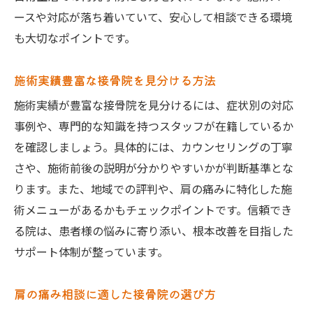
再発防止のための接骨院でのアドバイス
ースや対応が落ち着いていて、安心して相談できる環境
骨盤矯正を通じた肩の痛みケアの実力
も大切なポイントです。
接骨院の骨盤矯正が肩の痛みに効く理由
施術実績豊富な接骨院を見分ける方法
姿勢改善と肩の痛みの関係を接骨院で解説
骨盤矯正で肩こりを和らげる接骨院の方法
施術実績が豊富な接骨院を見分けるには、症状別の対応
事例や、専門的な知識を持つスタッフが在籍しているか
筋膜リリースと骨盤矯正を組み合わせる利
を確認しましょう。具体的には、カウンセリングの丁寧
点
さや、施術前後の説明が分かりやすいかが判断基準とな
骨盤矯正対応の接骨院選びで意識すべきこ
ります。また、地域での評判や、肩の痛みに特化した施
と
術メニューがあるかもチェックポイントです。信頼でき
慢性的な肩の悩みに効果的な接骨院活用法
る院は、患者様の悩みに寄り添い、根本改善を目指した
慢性肩こり改善に接骨院が選ばれる理由
サポート体制が整っています。
通院頻度と接骨院施術の効果的な活用法
肩の痛みの根本原因に迫る接骨院の施術
肩の痛み相談に適した接骨院の選び方